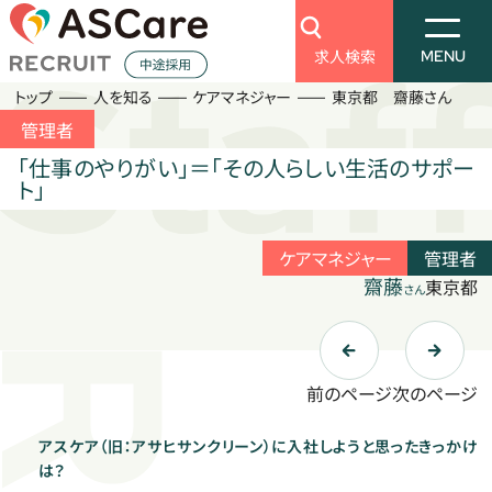
Business
Information
Search
セージ
ラン
ー
の想い
アスケア
働く環境を知る
会社を知る
仕事を知る
新着情報
求人検索
求人検索
MENU
トップ
人を知る
ケアマネジャー
東京都 齋藤さん
人を知る
働く環境を知る
管理者
Staff
Culture
「仕事のやりがい」＝「その人らしい生活のサポー
ト」
訪問入浴
キャリアプラン
福祉用具アドバイザー
福利厚生
ケアマネジャー
管理者
デイサービス
齋藤
東京都
会社を知る
さん
老人ホーム
Company
トップメッセージ
ケアマネジャー
前のページ
次のページ
採用担当者の想い
その他
数字で見る
アスケア
アスケア（旧：アサヒサンクリーン）に入社しようと思ったきっかけ
仕事を知る
は？
Business