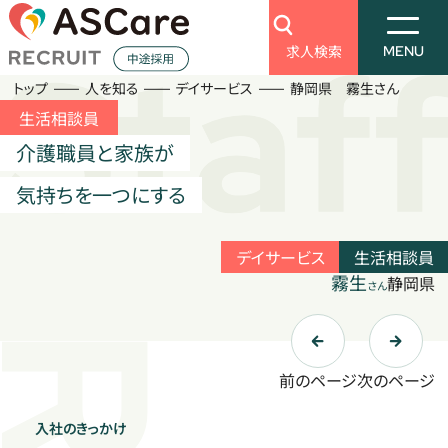
Business
Information
Search
セージ
ラン
ー
の想い
アスケア
働く環境を知る
会社を知る
仕事を知る
新着情報
求人検索
求人検索
MENU
トップ
人を知る
デイサービス
静岡県 霧生さん
人を知る
働く環境を知る
生活相談員
Staff
Culture
介護職員と家族が
訪問入浴
キャリアプラン
気持ちを一つにする
福祉用具アドバイザー
福利厚生
デイサービス
デイサービス
生活相談員
会社を知る
霧生
静岡県
さん
老人ホーム
Company
トップメッセージ
ケアマネジャー
採用担当者の想い
その他
前のページ
次のページ
数字で見る
アスケア
仕事を知る
入社のきっかけ
Business