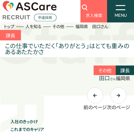
Business
Information
Search
セージ
ラン
ー
の想い
アスケア
働く環境を知る
会社を知る
仕事を知る
新着情報
求人検索
求人検索
MENU
トップ
人を知る
その他
福岡県 田口さん
人を知る
働く環境を知る
課長
Staff
Culture
この仕事でいただく「ありがとう」はとても重みの
あるあたたかさ
訪問入浴
キャリアプラン
福祉用具アドバイザー
福利厚生
その他
課長
デイサービス
田口
福岡県
会社を知る
さん
老人ホーム
Company
トップメッセージ
ケアマネジャー
前のページ
次のページ
採用担当者の想い
その他
数字で見る
アスケア
入社のきっかけ
仕事を知る
これまでのキャリア
Business