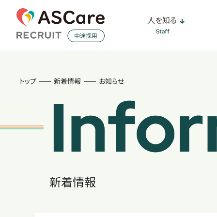
Staff
Business
Culture
Company
Information
Search
訪問入浴
キャ
人を知る
老人ホーム
人を知る
Staff
仕事を知る
働く環境を知る
会社を知る
新着情報
求人検索
トップ
新着情報
お知らせ
Info
新着情報