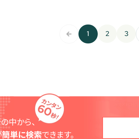
1
2
3
の中から、
が
簡単に検索
できます。